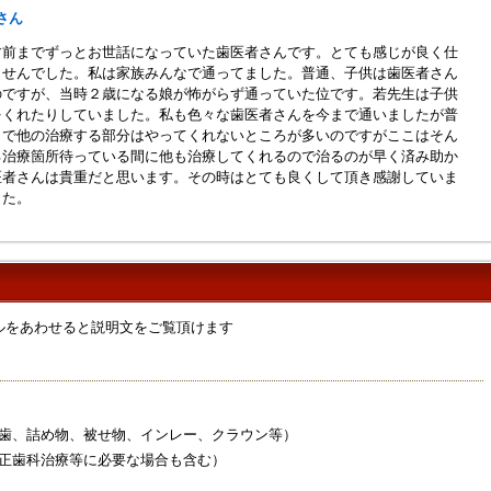
ゃんさん
す前までずっとお世話になっていた歯医者さんです。とても感じが良く仕
ませんでした。私は家族みんなで通ってました。普通、子供は歯医者さん
のですが、当時２歳になる娘が怖がらず通っていた位です。若先生は子供
をくれたりしていました。私も色々な歯医者さんを今まで通いましたが普
まで他の治療する部分はやってくれないところが多いのですがここはそん
る治療箇所待っている間に他も治療してくれるので治るのが早く済み助か
医者さんは貴重だと思います。その時はとても良くして頂き感謝していま
した。
ルをあわせると説明文をご覧頂けます
歯、詰め物、被せ物、インレー、クラウン等）
正歯科治療等に必要な場合も含む）