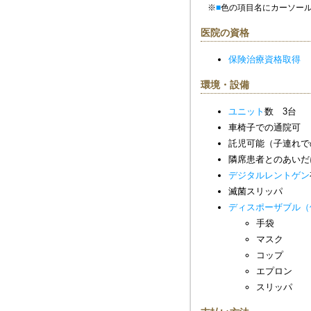
※
■
色の項目名にカーソー
医院の資格
保険治療資格取得
環境・設備
ユニット
数 3台
車椅子での通院可
託児可能（子連れで
隣席患者とのあいだ
デジタルレントゲン
滅菌スリッパ
ディスポーザブル（
手袋
マスク
コップ
エプロン
スリッパ