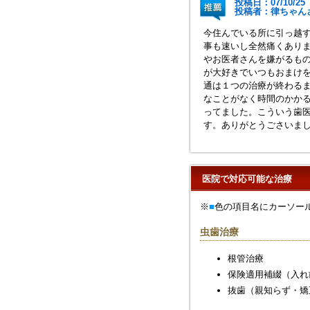
投稿日：07/10/25
投稿者：律ち
今住んでいる所に引っ越
事も速いし全然痛くあり
やお医者さんを嫌がるも
が大好きでいつもおまけ
通は１つの治療が終わる
なことがなく時間のかか
ってました。こういう歯
す。ありがとうごさいま
医院で対応可能な治療
※
■
色の項目名にカーソー
虫歯治療
根管治療
保険適用補綴（入れ
抜歯（親知らず・矯