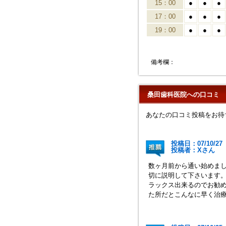
15：00
●
●
●
17：00
●
●
●
19：00
●
●
●
備考欄：
桑田歯科医院への口コミ
あなたの口コミ投稿をお待
投稿日：07/10/27
投稿者：Xさ
数ヶ月前から通い始めま
切に説明して下さいます
ラックス出来るのでお勧
た所だとこんなに早く治