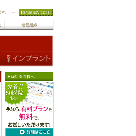
ます。 ―
【医院情報受付窓口】
て
運営組織
歯科医院様へ