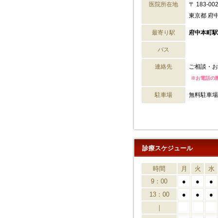
医院所在地
〒 183-00
東京都 府中
最寄り駅
府中本町駅
バス
連絡先
ご相談・お
※お電話の
駐車場
無料駐車場 
診療スケジュール
時間
月
火
水
9：00
●
●
●
13：00
●
●
●
｜