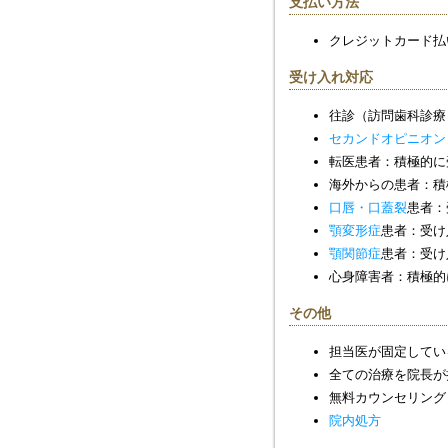
支払い方法
クレジットカード払
受け入れ対応
往診（訪問歯科診療
セカンドオピニオン
転医患者：積極的に
海外からの患者：積
口唇・口蓋裂
患者：
顎変形症
患者：受け
顎関節症
患者：受け
心身障害者：積極的
その他
担当医が固定してい
全ての治療を院長が
無料カウンセリング
院内処方