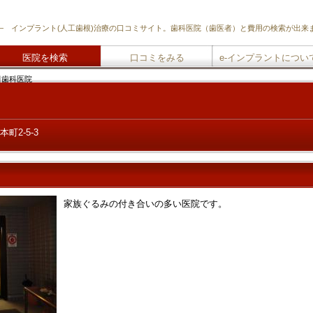
―
インプラント
(人工歯根)治療の口コミサイト。歯科医院（歯医者）と費用の検索が出来
医院を検索
口コミをみる
e-インプラントについ
歯科医院
本町2-5-3
家族ぐるみの付き合いの多い医院です。