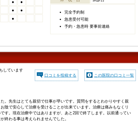
●
●
●
●
完全予約制
●
急患受付可能
予約・急患時 要事前連絡
ちしています
口コミを投稿する
この医院の口コミ一覧
ん
した。先生はとても親切で仕事が早いです。質問をするとわかりやすく親
。お陰で安心して治療を受けることが出来ています。治療は痛みもなくリ
めです。現在治療中ではありますが、あと2回で終了します。以前通ってい
療が終わる事は考えられませんでした。