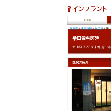
HOME
東京都
>
東京市部
>
府中市
>
桑田
桑田歯科医院
〒 183-0027 東京都 府中市
医院の紹介