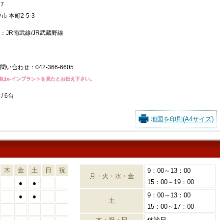
27
市 本町2-5-3
：JR南武線/JR武蔵野線
問い合わせ：
042-366-6605
際はe-インプラントを見たとお伝え下さい。
/ 6台
地図を印刷(A4サイズ)
木
金
土
日
祝
9：00～13：00
月・火・水・金
15：00～19：00
●
●
9：00～13：00
●
●
土
15：00～17：00
木・祝・日
休診日